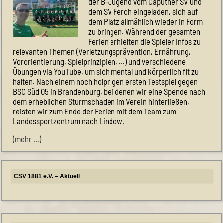
der B-Jugend vom Caputher SV und
dem SV Ferch eingeladen, sich auf
dem Platz allmählich wieder in Form
zu bringen. Während der gesamten
Ferien erhielten die Spieler Infos zu
relevanten Themen (Verletzungsprävention, Ernährung,
Vororientierung, Spielprinzipien, …) und verschiedene
Übungen via YouTube, um sich mental und körperlich fit zu
halten. Nach einem noch holprigen ersten Testspiel gegen
BSC Süd 05 in Brandenburg, bei denen wir eine Spende nach
dem erheblichen Sturmschaden im Verein hinterließen,
reisten wir zum Ende der Ferien mit dem Team zum
Landessportzentrum nach Lindow.
(mehr …)
CSV 1881 e.V. – Aktuell
Himmelfahrt-Cup
CSV-Sportfest meets Dance in Caputh
CSV-Mitglied werden
Unsere Herrenmannschaft braucht Unterstützung
Frauenfußball
NEUE PREISE bei unserer SPORTLICHE KOOPERATION
11teamsports
Neuer Hallenplan Sommer 2026
Eintritt frei