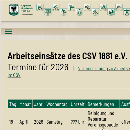
Arbeitseinsätze des CSV 1881 e.V.
Termine für 2026
|
Vereinsordnung zu Arbeits
im CSV
Tag
Monat
Jahr
Wochentag
Uhrzeit
Bemerkungen
Aus
Reinigung und
Reparatur
18.
April
2026
Samstag
??? Uhr
offe
Vereinsgebäude