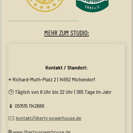
MEHR ZUM STUDIO:
Kontakt / Standort:
⌖ Richard-Muth-Platz 2 | 14552 Michendorf
🕑 Täglich von 6 Uhr bis 22 Uhr | 365 Tage im Jahr
📱 051515 1142686
🖂
kontakt
∂
liberty-powerhouse.de
🌐
www.liberty-powerhouse.de