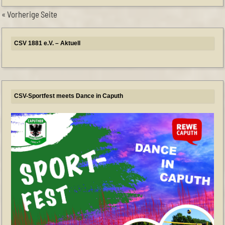
« Vorherige Seite
CSV 1881 e.V. – Aktuell
Himmelfahrt-Cup
CSV-Sportfest meets Dance in Caputh
CSV-Mitglied werden
Unsere Herrenmannschaft braucht Unterstützung
Frauenfußball
NEUE PREISE bei unserer SPORTLICHE KOOPERATION
11teamsports
Neuer Hallenplan Sommer 2026
Eintritt frei
CSV-Sportfest meets Dance in Caputh