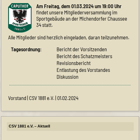
Am Freitag, dem 01.03.2024 um 19:00 Uhr
findet unsere Mitgliederversammlung im
Sportgebäude an der Michendorfer Chaussee
34 statt.
Alle Mitglieder sind herzlich eingeladen, daran teilzunehmen.
Tagesordnung:
Bericht der Vorsitzenden
Bericht des Schatzmeisters
Revisionsbericht
Entlastung des Vorstandes
Diskussion
Vorstand | CSV 1881 e.V. | 01.02.2024
CSV 1881 e.V. – Aktuell
Himmelfahrt-Cup
CSV-Sportfest meets Dance in Caputh
CSV-Mitglied werden
Unsere Herrenmannschaft braucht Unterstützung
Frauenfußball
NEUE PREISE bei unserer SPORTLICHE KOOPERATION
11teamsports
Neuer Hallenplan Sommer 2026
Eintritt frei