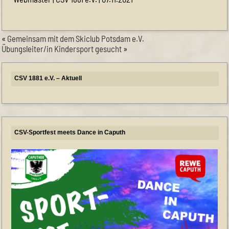
«
Gemeinsam mit dem Skiclub Potsdam e.V.
Übungsleiter/in Kindersport gesucht
»
CSV 1881 e.V. – Aktuell
Himmelfahrt-Cup
CSV-Sportfest meets Dance in Caputh
CSV-Mitglied werden
Unsere Herrenmannschaft braucht Unterstützung
Frauenfußball
NEUE PREISE bei unserer SPORTLICHE KOOPERATION
11teamsports
Neuer Hallenplan Sommer 2026
Eintritt frei
CSV-Sportfest meets Dance in Caputh