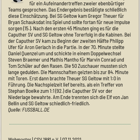
für ein Aufeinandertreffen zweier ebenbürtiger
Teams gesprochen. Das Endergebnis bestätigte schließlich
diese Einschätzung. Bei SG Geltow kam Gregor Theuer für
Bryan Schauksdat ins Spiel und sollte fortan für neue Impulse
sorgen (15.). Nach den ersten 45 Minuten ging es für die
Caputher SV und SG Geltow ohne Torerfolg in die Kabinen. Bei
der Caputher SV kam zu Beginn der zweiten Hälfte Philipp
Ufer für Aron Gerlach in die Partie. In der 70. Minute stellte
Daniel Quenzel um und schickte in einem Doppelwechsel
Steven Braemer und Mathis Mantho für Marvin Conrad und
Tom Schüler auf den Rasen. Die 50 Zuschauer mussten sich
lange gedulden. Die Mannschaften geizten bis zur 84. Minute
mit Toren. Erst dann brachte Theuer SG Geltow mit 1:0 in
Führung. Die Nachspielzeit lief bereits, als ein Treffer von
Stephan Boelke zum 1:1 (92.) die Caputher SV vor der
Niederlage bewahrte. Am Ende trennten sich die Elf von Jan
Bellin und SG Geltow schiedlich-friedlich.
Quelle: FUSSBALL.DE
Webmaster | CSV 1881 e.V. | 07.11.2021