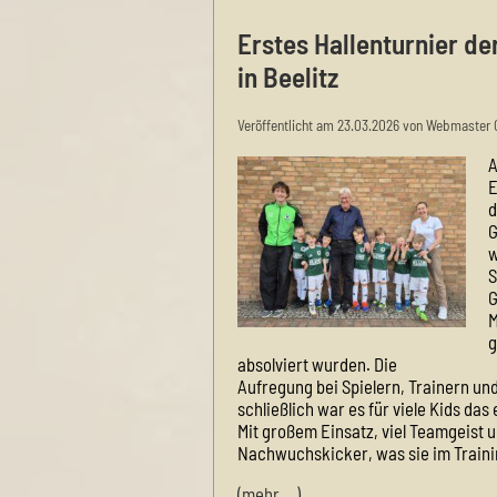
Erstes Hallenturnier de
in Beelitz
Veröffentlicht am 23.03.2026 von Webmaster 
A
E
d
G
w
S
G
M
g
absolviert wurden. Die
Aufregung bei Spielern, Trainern und
schließlich war es für viele Kids das
Mit großem Einsatz, viel Teamgeist
Nachwuchskicker, was sie im Trainin
(mehr …)