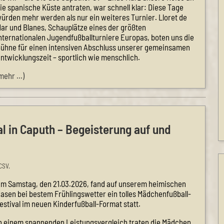
ie spanische Küste antraten, war schnell klar: Diese Tage
ürden mehr werden als nur ein weiteres Turnier. Lloret de
ar und Blanes, Schauplätze eines der größten
nternationalen Jugendfußballturniere Europas, boten uns die
ühne für einen intensiven Abschluss unserer gemeinsamen
ntwicklungszeit – sportlich wie menschlich.
mehr …)
l in Caputh – Begeisterung auf und
CSV.
m Samstag, den 21.03.2026, fand auf unserem heimischen
asen bei bestem Frühlingswetter ein tolles Mädchenfußball-
estival im neuen Kinderfußball-Format statt.
n einem spannenden Leistungsvergleich traten die Mädchen