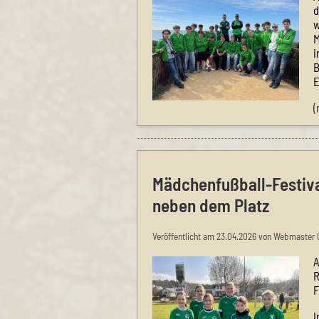
d
w
M
i
B
E
(
Mädchenfußball-Festiva
neben dem Platz
Veröffentlicht am 23.04.2026 von Webmaster 
A
R
F
I