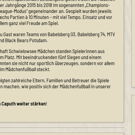
er Jahrgänge 2015 bis 2018 im sogenannten „Champions-
eague-Modus“ gegeneinander an. Gespielt wurden jeweils
echs Partien à 10 Minuten – mit viel Tempo, Einsatz und vor
llem ganz viel Freude am Spiel.
u Gast waren Teams von Babelsberg 03, Babelsberg 74, MTV
und Black Bears Potsdam.
chaft Schwielowsee Mädchen standen Spielerinnen aus
 Platz. Mit beeindruckenden fünf Siegen und einem
nten sie nicht nur sportlich überzeugen, sondern vor allem
 im Mädchenfußball steckt.
gten zahlreiche Eltern, Familien und Betreuer die Spiele
on machen, wie positiv sich der Mädchenfußball in unserer
n Caputh weiter stärken
!