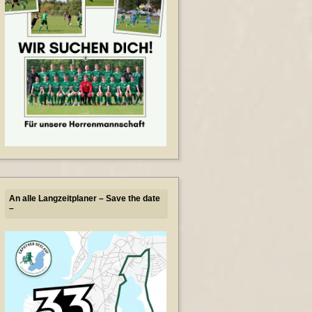
An alle Langzeitplaner – Save the date
–