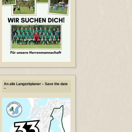
An alle Langzeitplaner – Save the date
–