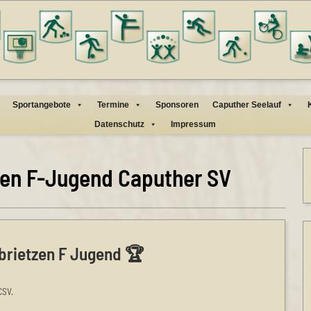
Sportangebote
Termine
Sponsoren
Caputher Seelauf
Datenschutz
Impressum
äten F-Jugend Caputher SV
brietzen F Jugend 🏆
CSV.