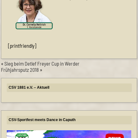
[printfriendly]
«
Sieg beim Detlef Freyer Cup in Werder
Frühjahrsputz 2018
»
CSV 1881 e.V. – Aktuell
Himmelfahrt-Cup
CSV-Sportfest meets Dance in Caputh
CSV-Mitglied werden
Unsere Herrenmannschaft braucht Unterstützung
Frauenfußball
NEUE PREISE bei unserer SPORTLICHE KOOPERATION
11teamsports
Neuer Hallenplan Sommer 2026
Eintritt frei
CSV-Sportfest meets Dance in Caputh