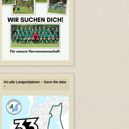
An alle Langzeitplaner – Save the date
–