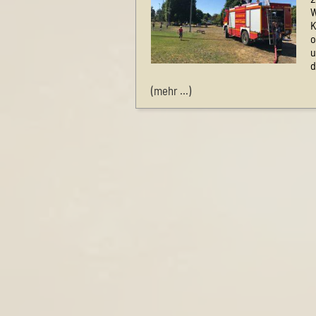
W
K
o
u
d
(mehr …)