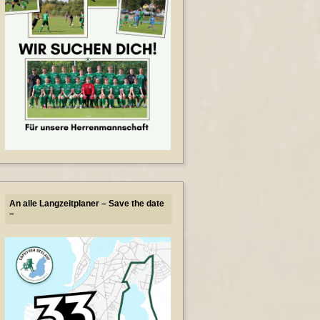
An alle Langzeitplaner – Save the date
–