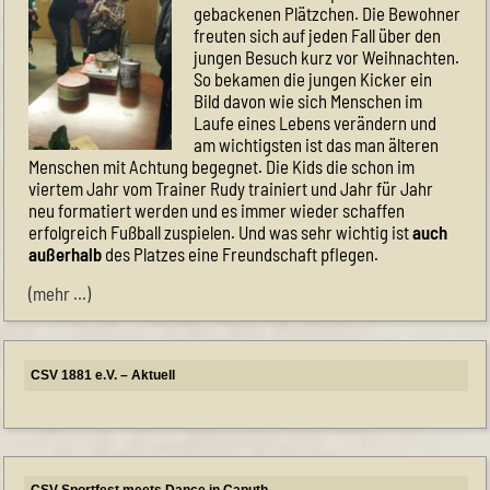
gebackenen Plätzchen. Die Bewohner
freuten sich auf jeden Fall über den
jungen Besuch kurz vor Weihnachten.
So bekamen die jungen Kicker ein
Bild davon wie sich Menschen im
Laufe eines Lebens verändern und
am wichtigsten ist das man älteren
Menschen mit Achtung begegnet. Die Kids die schon im
viertem Jahr vom Trainer Rudy trainiert und Jahr für Jahr
neu formatiert werden und es immer wieder schaffen
erfolgreich Fußball zuspielen. Und was sehr wichtig ist
auch
außerhalb
des Platzes eine Freundschaft pflegen.
(mehr …)
CSV 1881 e.V. – Aktuell
Himmelfahrt-Cup
CSV-Sportfest meets Dance in Caputh
CSV-Mitglied werden
Unsere Herrenmannschaft braucht Unterstützung
Frauenfußball
NEUE PREISE bei unserer SPORTLICHE KOOPERATION
11teamsports
Neuer Hallenplan Sommer 2026
Eintritt frei